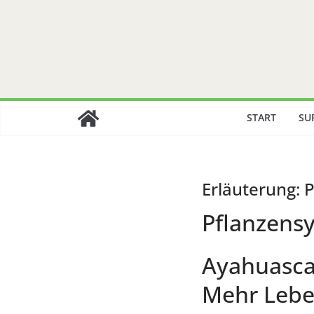
Zum
Inhalt
springen
START
SU
Erläuterung: 
Pflanzens
Ayahuasca
Mehr Lebe